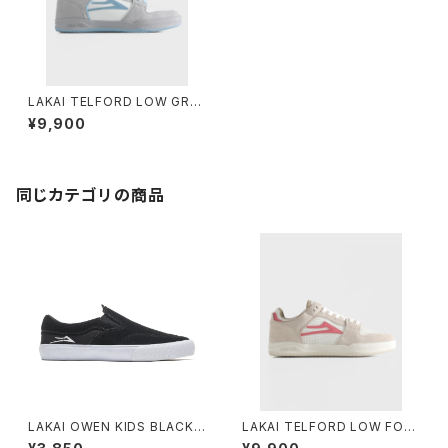
LAKAI TELFORD LOW GRE
Y SUEDE DESATURATED B
¥9,900
LUE
同じカテゴリの商品
LAKAI OWEN KIDS BLACK
LAKAI TELFORD LOW FOG
SUEDE
SUEDE STRAWBERRY