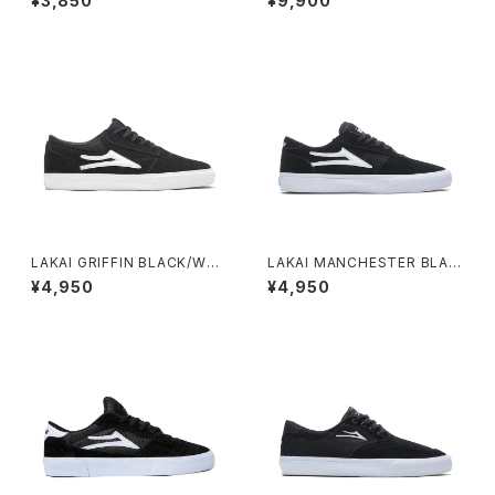
¥3,850
¥9,900
LAKAI GRIFFIN BLACK/WHI
LAKAI MANCHESTER BLAC
TE SUEDE
K SUEDE
¥4,950
¥4,950