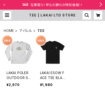
在庫限り！早もの勝ちの特別価格！！
TEE | LAKAI LTD STORE
HOME
アパレル
TEE
LAKAI POLER
LAKAI ESOW F
OUTDOOR ST
ACE TEE BLAC
UFF LS TEE A
K
¥2,970
¥1,980
SH HEATHER