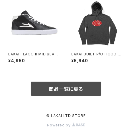
LAKAI FLACO II MID BLAC
LAKAI BUILT P/O HOOD BL
K/WHITE LEATHER
ACK PIGMENT DYE
¥4,950
¥5,940
商品一覧に戻る
© LAKAI LTD STORE
Powered by