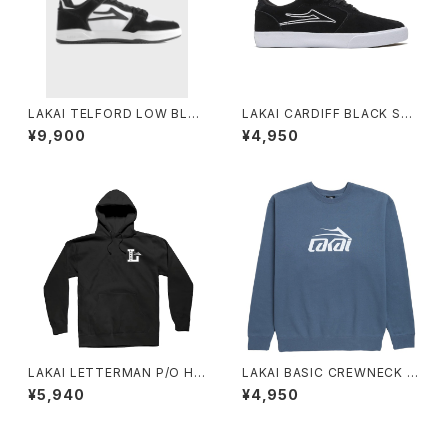
LAKAI TELFORD LOW BLA
LAKAI CARDIFF BLACK SUE
CK WHITE
DE
¥9,900
¥4,950
LAKAI LETTERMAN P/O HO
LAKAI BASIC CREWNECK S
OD BLACK
TEEL BLUE
¥5,940
¥4,950