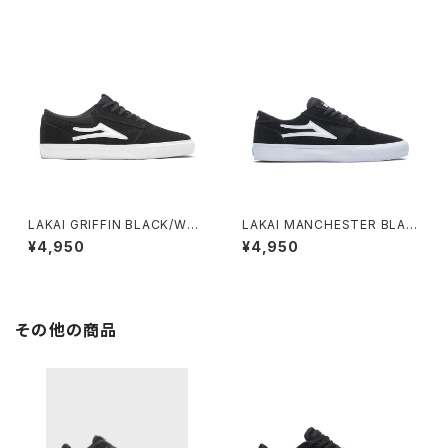
LAKAI GRIFFIN BLACK/WHI
LAKAI MANCHESTER BLAC
TE SUEDE
K SUEDE
¥4,950
¥4,950
その他の商品