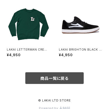
LAKAI LETTERMAN CREWN
LAKAI BRIGHTON BLACK S
ECK FOREST
UEDE
¥4,950
¥4,950
商品一覧に戻る
© LAKAI LTD STORE
Powered by