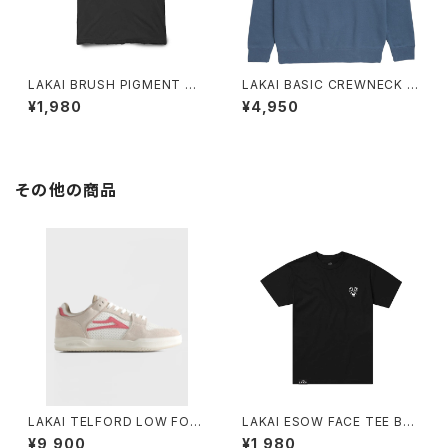
LAKAI BRUSH PIGMENT DY
LAKAI BASIC CREWNECK S
ED SS TEE BLACK
TEEL BLUE
¥1,980
¥4,950
その他の商品
LAKAI TELFORD LOW FOG
LAKAI ESOW FACE TEE BLA
SUEDE STRAWBERRY
CK
¥9,900
¥1,980