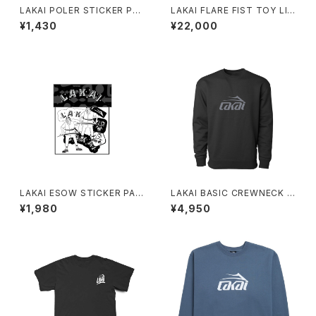
LAKAI POLER STICKER PAC
LAKAI FLARE FIST TOY LIG
K MULTI
HT GREY/CHARCOAL
¥1,430
¥22,000
LAKAI ESOW STICKER PAC
LAKAI BASIC CREWNECK B
K ASSORTED
LACK
¥1,980
¥4,950