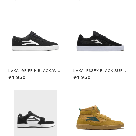
LAKAI GRIFFIN BLACK/WHI
LAKAI ESSEX BLACK SUED
TE SUEDE
E
¥4,950
¥4,950