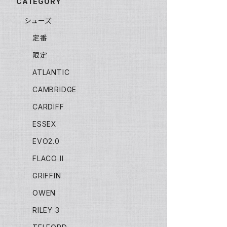
CATEGORY
シューズ
定番
限定
ATLANTIC
CAMBRIDGE
CARDIFF
ESSEX
EVO2.0
FLACO II
GRIFFIN
OWEN
RILEY 3