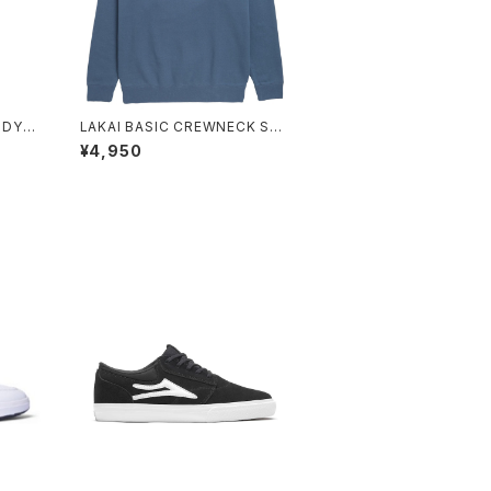
 DYE
LAKAI BASIC CREWNECK STE
EL BLUE
¥4,950