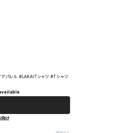
カイアパレル #LAKAITシャツ #Tシャツ
available
方向け
通報する