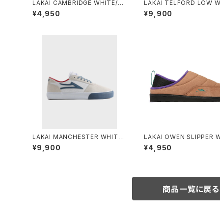
LAKAI CAMBRIDGE WHITE/NA
LAKAI TELFORD LOW 
VY SUEDE
E/BLACK LEATHE
¥4,950
¥9,900
LAKAI MANCHESTER WHITE
LAKAI OWEN SLIPPER 
SUEDE NAVY PERF
UT CANVAS
¥9,900
¥4,950
商品一覧に戻る