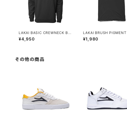
LAKAI BASIC CREWNECK BLA
LAKAI BRUSH PIGMENT
CK
D SS TEE BLACK
¥4,950
¥1,980
その他の商品