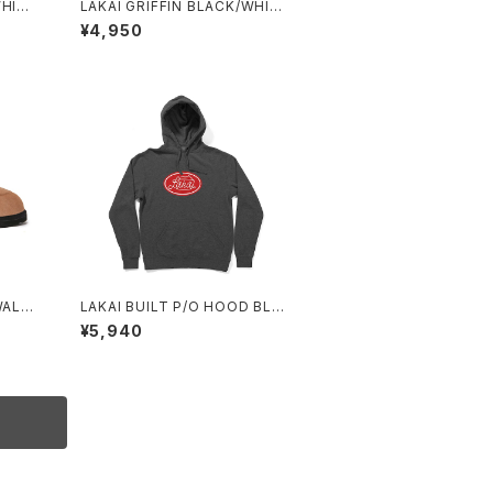
WHIT
LAKAI GRIFFIN BLACK/WHITE
SUEDE
¥4,950
WALN
LAKAI BUILT P/O HOOD BLA
CK PIGMENT DYE
¥5,940