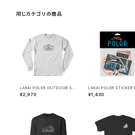
同じカテゴリの商品
LAKAI POLER OUTDOOR ST
LAKAI POLER STICKER PACK
UFF LS TEE ASH HEATHER
MULTI
¥2,970
¥1,430