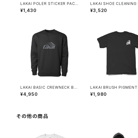
LAKAI POLER STICKER PACK
LAKAI SHOE CLEANING 
MULTI
¥1,430
¥3,520
LAKAI BASIC CREWNECK BLA
LAKAI BRUSH PIGMENT
CK
D SS TEE BLACK
¥4,950
¥1,980
その他の商品