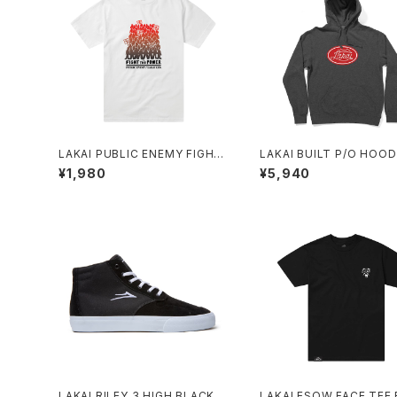
LAKAI PUBLIC ENEMY FIGHT
LAKAI BUILT P/O HOOD
THE POWER SS TEE WHITE
CK PIGMENT DYE
¥1,980
¥5,940
LAKAI RILEY 3 HIGH BLACK S
LAKAI ESOW FACE TEE