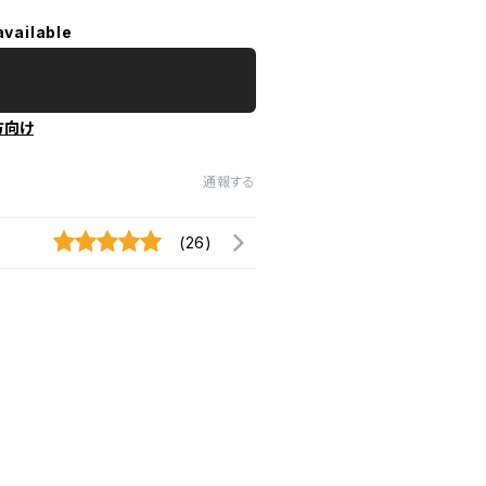
available
方向け
通報する
(26)