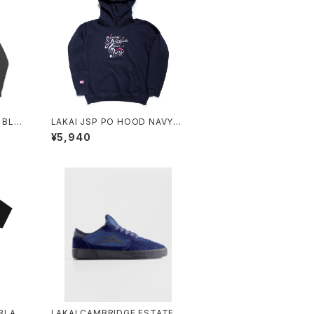
 BLA
LAKAI JSP PO HOOD NAVY残
り1枚！！
¥5,940
 BLAC
LAKAI CAMBRIDGE ESTATE B