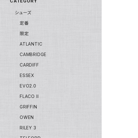
CATEGORY
シューズ
定番
限定
ATLANTIC
CAMBRIDGE
CARDIFF
ESSEX
EVO2.0
FLACO II
GRIFFIN
OWEN
RILEY 3