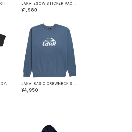
KIT
LAKAI ESOW STICKER PACK
ASSORTED
¥1,980
 DYE
LAKAI BASIC CREWNECK STE
EL BLUE
¥4,950